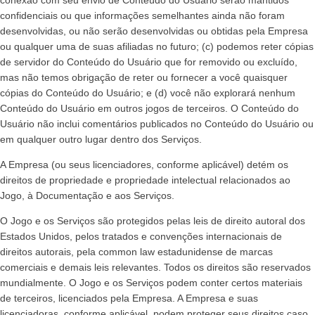
conexão com seu envio de Conteúdo do Usuário serão mantidos
confidenciais ou que informações semelhantes ainda não foram
desenvolvidas, ou não serão desenvolvidas ou obtidas pela Empresa
ou qualquer uma de suas afiliadas no futuro; (c) podemos reter cópias
de servidor do Conteúdo do Usuário que for removido ou excluído,
mas não temos obrigação de reter ou fornecer a você quaisquer
cópias do Conteúdo do Usuário; e (d) você não explorará nenhum
Conteúdo do Usuário em outros jogos de terceiros. O Conteúdo do
Usuário não inclui comentários publicados no Conteúdo do Usuário ou
em qualquer outro lugar dentro dos Serviços.
A Empresa (ou seus licenciadores, conforme aplicável) detém os
direitos de propriedade e propriedade intelectual relacionados ao
Jogo, à Documentação e aos Serviços.
O Jogo e os Serviços são protegidos pelas leis de direito autoral dos
Estados Unidos, pelos tratados e convenções internacionais de
direitos autorais, pela common law estadunidense de marcas
comerciais e demais leis relevantes. Todos os direitos são reservados
mundialmente. O Jogo e os Serviços podem conter certos materiais
de terceiros, licenciados pela Empresa. A Empresa e suas
licenciadoras, conforme aplicável, podem proteger seus direitos caso